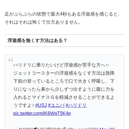
足がぶらぶらの状態で最大4秒もある浮遊感を感じると、
それはそれは怖くて仕方ありません。
浮遊感を無くす方法はある？
ハリドリに乗りたいけど浮遊感が苦手な方へ✨
ジェットコースターの浮遊感をなくす方法は急降
下前の登っているところで口で大きく呼吸し、下
りになったら鼻から少しずつ出すように腹に力を
入れるとマイナスＧを軽減させることができるよ
うですよ✨
#USJ
#ユニバ
#ハリドリ
pic.twitter.com/iK6WqT5K4p