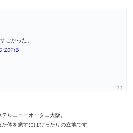
、すごかった。
aGrZ0FrB
ホテルニューオータニ大阪。
れた体を癒すにはぴったりの立地です。